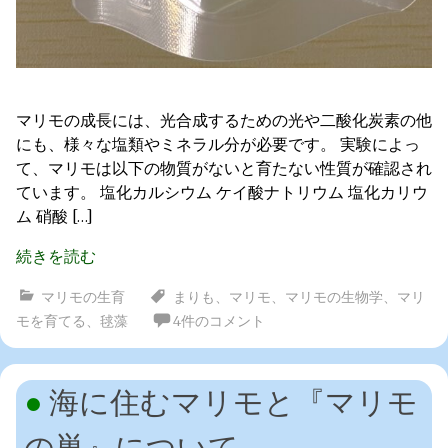
マリモの成長には、光合成するための光や二酸化炭素の他
にも、様々な塩類やミネラル分が必要です。 実験によっ
て、マリモは以下の物質がないと育たない性質が確認され
ています。 塩化カルシウム ケイ酸ナトリウム 塩化カリウ
ム 硝酸 […]
続きを読む
マリモの生育
まりも
、
マリモ
、
マリモの生物学
、
マリ
モを育てる
、
毬藻
4件のコメント
海に住むマリモと『マリモ
の巣』について