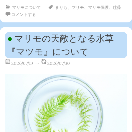
マリモについて
まりも
、
マリモ
、
マリモ保護
、
毬藻
コメントする
マリモの天敵となる水草
『マツモ』について
2026/07/19
2026/07/30