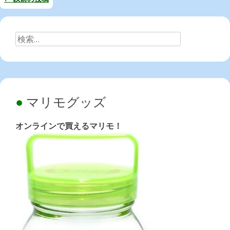
投
稿
検
ナ
索:
ビ
ゲ
ー
マリモグッズ
シ
オンラインで買えるマリモ！
ョ
ン