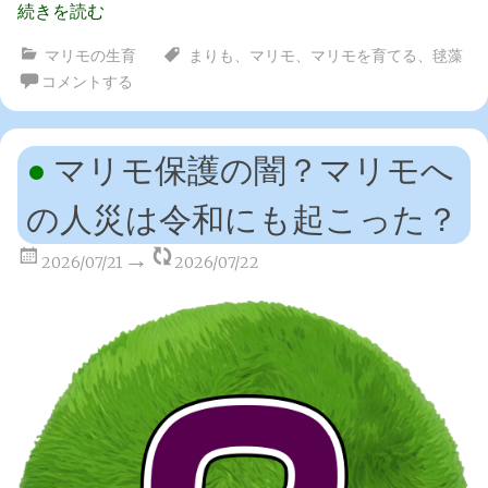
続きを読む
マリモの生育
まりも
、
マリモ
、
マリモを育てる
、
毬藻
コメントする
マリモ保護の闇？マリモへ
の人災は令和にも起こった？
2026/07/21
2026/07/22