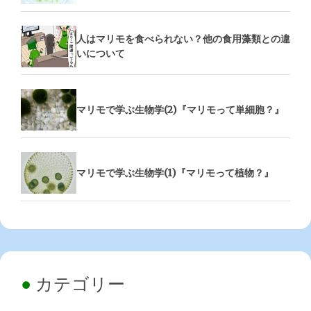
人はマリモを食べられない？他の食用藻類との違
いについて
マリモで学ぶ生物学(2)『マリモって単細胞？』
マリモで学ぶ生物学(1)『マリモって植物？』
カテゴリー