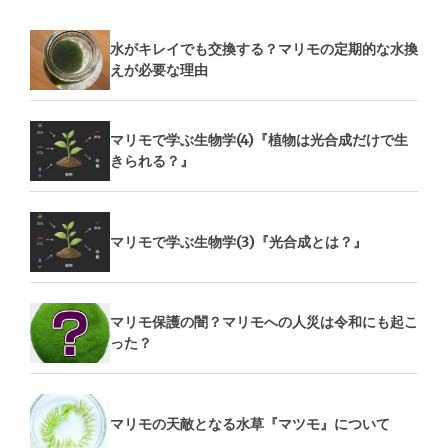
水がキレイでも交換する？マリモの定期的な水換
えが必要な理由
マリモで学ぶ生物学(4)『植物は光合成だけで生
きられる？』
マリモで学ぶ生物学(3)『光合成とは？』
マリモ保護の闇？マリモへの人災は令和にも起こ
った？
マリモの天敵となる水草『マツモ』について