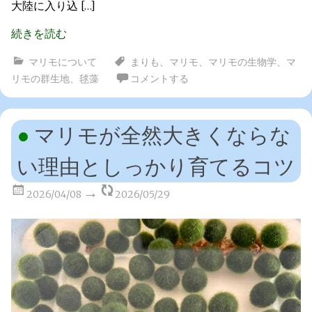
大陸に入り込 […]
続きを読む
マリモについて
まりも
、
マリモ
、
マリモの生物学
、
マ
リモの群生地
、
毬藻
コメントする
マリモが全然大きくならな
い理由としっかり育てるコツ
2026/04/08
2026/05/29