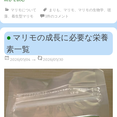
マリモについて
まりも
、
マリモ
、
マリモの生物学
、
毬
藻
、
着生型マリモ
1件のコメント
マリモの成長に必要な栄養
素一覧
2026/05/04
2026/05/30