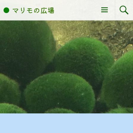
コ
マリモの広場
ン
テ
ン
ツ
へ
ス
キ
ッ
プ