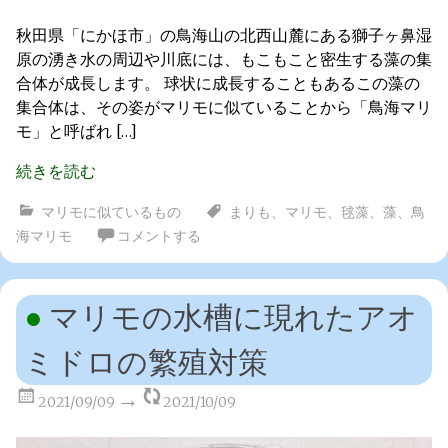
秋田県「にかほ市」の鳥海山の北西山麓にある獅子ヶ鼻湿
原の湧き水の周辺や川底には、もこもこと密生する藻の集
合体が成長します。 球状に成長することもあるこの藻の
集合体は、その姿がマリモに似ていることから「鳥海マリ
モ」と呼ばれ […]
続きを読む
マリモに似ているもの
まりも
、
マリモ
、
毬藻
、
藻
、
鳥
海マリモ
コメントする
マリモの水槽に現れたアオ
ミドロの繁殖対策
2021/09/09
2021/10/09