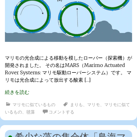
マリモの光合成による移動を模したローバー（探索機）が
開発されました。 その名はMARS（Marimo Actuated
Rover Systems: マリモ駆動ローバーシステム）です。 マ
リモは光合成によって放出する酸素 […]
続きを読む
マリモに似ているもの
まりも
、
マリモ
、
マリモに似て
いるもの
、
毬藻
コメントする
希少な藻の集合体「鳥海マ