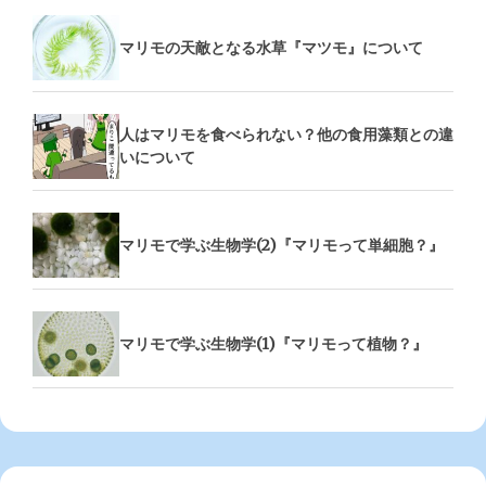
マリモの天敵となる水草『マツモ』について
人はマリモを食べられない？他の食用藻類との違
いについて
マリモで学ぶ生物学(2)『マリモって単細胞？』
マリモで学ぶ生物学(1)『マリモって植物？』