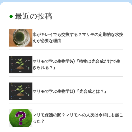
最近の投稿
水がキレイでも交換する？マリモの定期的な水換
えが必要な理由
マリモで学ぶ生物学(4)『植物は光合成だけで生
きられる？』
マリモで学ぶ生物学(3)『光合成とは？』
マリモ保護の闇？マリモへの人災は令和にも起こ
った？