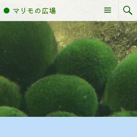
コ
マリモの広場
ン
テ
ン
ツ
へ
ス
キ
ッ
プ