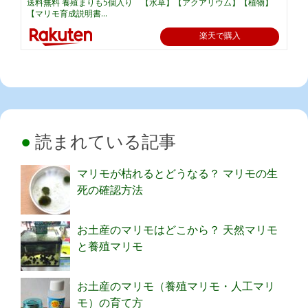
送料無料 養殖まりも5個入り 【水草】【アクアリウム】【植物】
【マリモ育成説明書...
楽天で購入
読まれている記事
マリモが枯れるとどうなる？ マリモの生
死の確認方法
お土産のマリモはどこから？ 天然マリモ
と養殖マリモ
お土産のマリモ（養殖マリモ・人工マリ
モ）の育て方