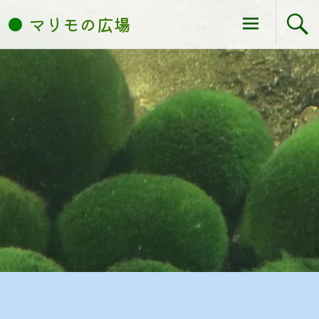
コ
マリモの広場
ン
テ
ン
ツ
へ
ス
キ
ッ
プ