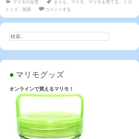
マリモの生育
まりも
、
マリモ
、
マリモを育てる
、
ミズ
ミミズ
、
毬藻
コメントする
検
索:
マリモグッズ
オンラインで買えるマリモ！