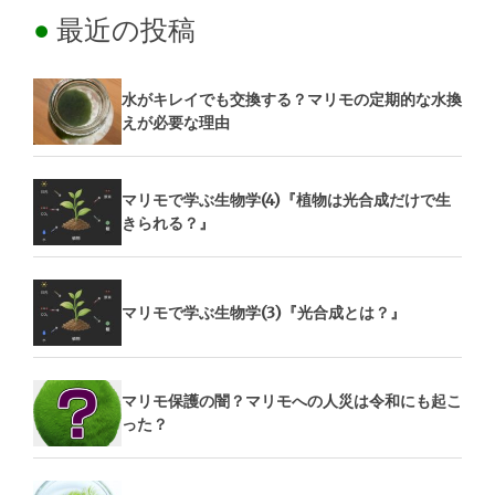
最近の投稿
水がキレイでも交換する？マリモの定期的な水換
えが必要な理由
マリモで学ぶ生物学(4)『植物は光合成だけで生
きられる？』
マリモで学ぶ生物学(3)『光合成とは？』
マリモ保護の闇？マリモへの人災は令和にも起こ
った？