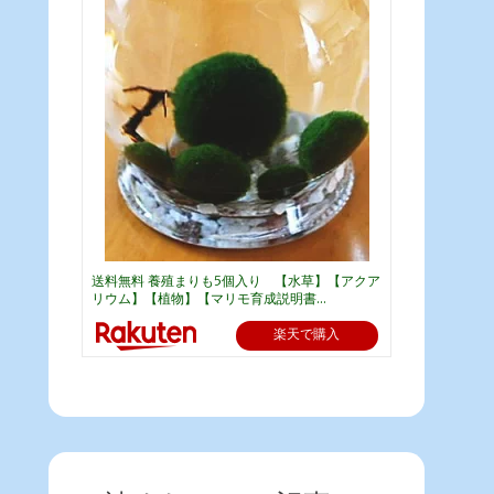
送料無料 養殖まりも5個入り 【水草】【アクア
リウム】【植物】【マリモ育成説明書...
楽天で購入