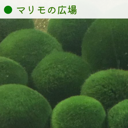
コ
マリモの広場
ン
テ
ン
ツ
へ
ス
キ
ッ
プ