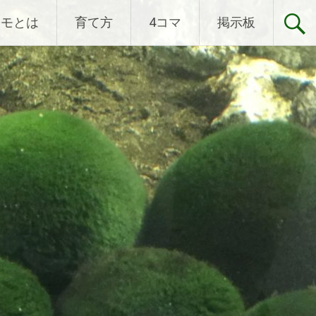
リモとは
育て方
4コマ
掲示板