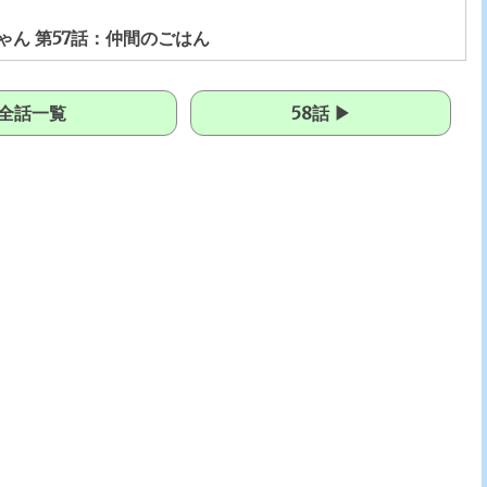
ん 第57話：仲間のごはん
全話一覧
58話 ▶