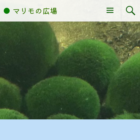
コ
マリモの広場
ン
テ
ン
ツ
へ
ス
キ
ッ
プ