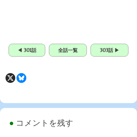
◀ 301話
全話一覧
303話 ▶
コメントを残す