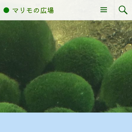
コ
マリモの広場
ン
テ
ン
ツ
へ
ス
キ
ッ
プ