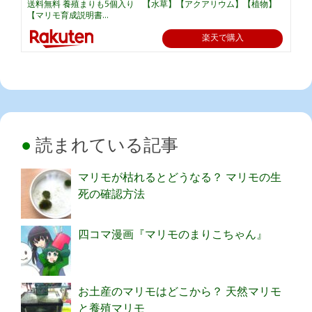
送料無料 養殖まりも5個入り 【水草】【アクアリウム】【植物】
【マリモ育成説明書...
楽天で購入
読まれている記事
マリモが枯れるとどうなる？ マリモの生
死の確認方法
四コマ漫画『マリモのまりこちゃん』
お土産のマリモはどこから？ 天然マリモ
と養殖マリモ