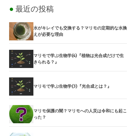
最近の投稿
水がキレイでも交換する？マリモの定期的な水換
えが必要な理由
マリモで学ぶ生物学(4)『植物は光合成だけで生
きられる？』
マリモで学ぶ生物学(3)『光合成とは？』
マリモ保護の闇？マリモへの人災は令和にも起こ
った？