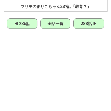
マリモのまりこちゃん287話『教育？』
◀ 286話
全話一覧
288話 ▶