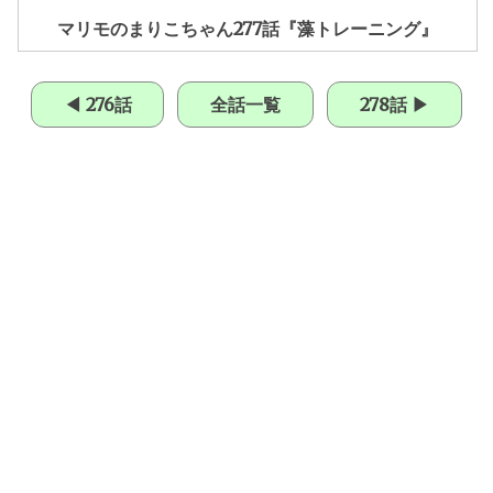
マリモのまりこちゃん277話『藻トレーニング』
◀ 276話
全話一覧
278話 ▶