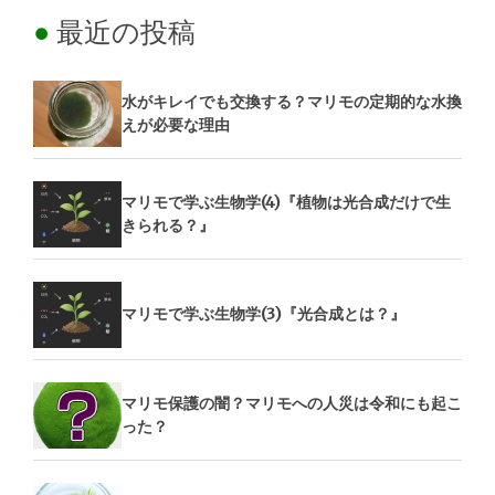
最近の投稿
水がキレイでも交換する？マリモの定期的な水換
えが必要な理由
マリモで学ぶ生物学(4)『植物は光合成だけで生
きられる？』
マリモで学ぶ生物学(3)『光合成とは？』
マリモ保護の闇？マリモへの人災は令和にも起こ
った？