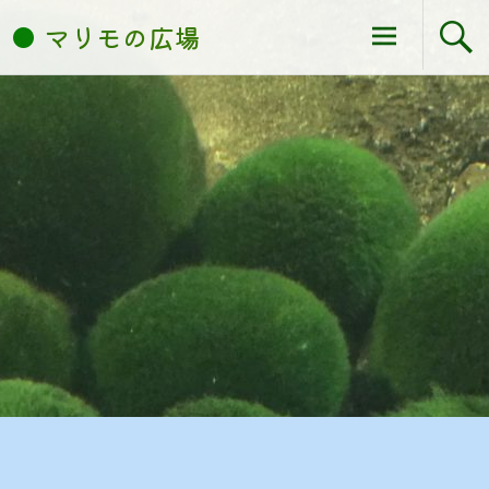
コ
マリモの広場
ン
テ
ン
ツ
へ
ス
キ
ッ
プ