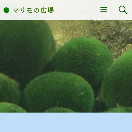
コ
マリモの広場
ン
テ
ン
ツ
へ
ス
キ
ッ
プ