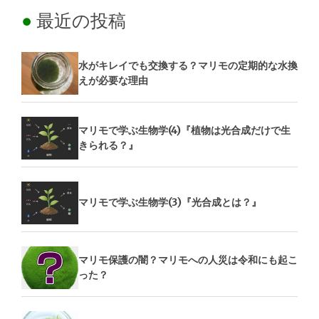
最近の投稿
水がキレイでも交換する？マリモの定期的な水換
えが必要な理由
マリモで学ぶ生物学(4)『植物は光合成だけで生
きられる？』
マリモで学ぶ生物学(3)『光合成とは？』
マリモ保護の闇？マリモへの人災は令和にも起こ
った？