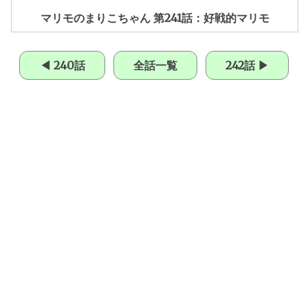
マリモのまりこちゃん 第241話：好戦的マリモ
◀ 240話
全話一覧
242話 ▶