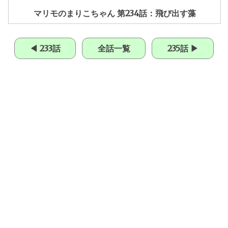
マリモのまりこちゃん 第234話：飛び出す藻
◀ 233話
全話一覧
235話 ▶