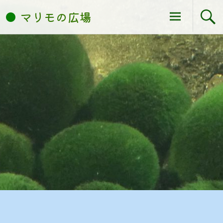
コ
マリモの広場
ン
テ
ン
ツ
へ
ス
キ
ッ
プ