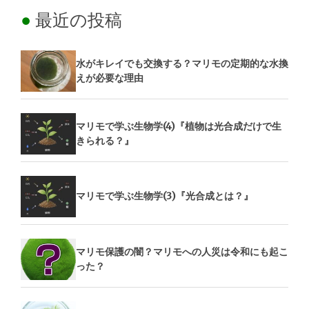
最近の投稿
水がキレイでも交換する？マリモの定期的な水換
えが必要な理由
マリモで学ぶ生物学(4)『植物は光合成だけで生
きられる？』
マリモで学ぶ生物学(3)『光合成とは？』
マリモ保護の闇？マリモへの人災は令和にも起こ
った？