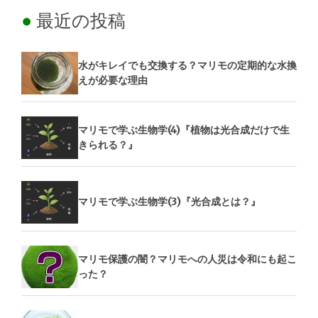
最近の投稿
水がキレイでも交換する？マリモの定期的な水換
えが必要な理由
マリモで学ぶ生物学(4)『植物は光合成だけで生
きられる？』
マリモで学ぶ生物学(3)『光合成とは？』
マリモ保護の闇？マリモへの人災は令和にも起こ
った？