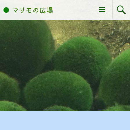
コ
マリモの広場
ン
テ
ン
ツ
へ
ス
キ
ッ
プ