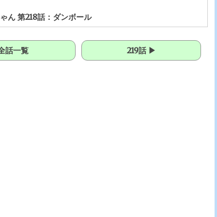
ん 第218話：ダンボール
全話一覧
219話 ▶