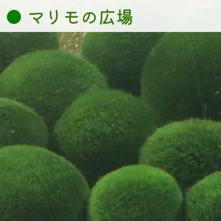
コ
マリモの広場
ン
テ
ン
ツ
へ
ス
キ
ッ
プ