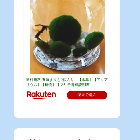
送料無料 養殖まりも5個入り 【水草】【アクア
リウム】【植物】【マリモ育成説明書...
楽天で購入