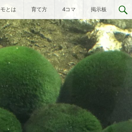
リモとは
育て方
4コマ
掲示板