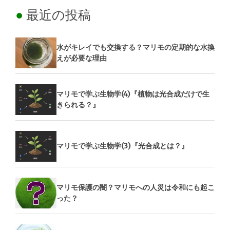
最近の投稿
水がキレイでも交換する？マリモの定期的な水換
えが必要な理由
マリモで学ぶ生物学(4)『植物は光合成だけで生
きられる？』
マリモで学ぶ生物学(3)『光合成とは？』
マリモ保護の闇？マリモへの人災は令和にも起こ
った？