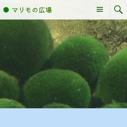
コ
マリモの広場
ン
テ
ン
ツ
へ
ス
キ
ッ
プ