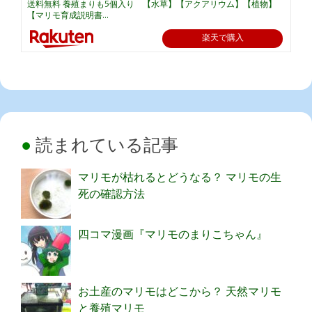
送料無料 養殖まりも5個入り 【水草】【アクアリウム】【植物】
【マリモ育成説明書...
楽天で購入
読まれている記事
マリモが枯れるとどうなる？ マリモの生
死の確認方法
四コマ漫画『マリモのまりこちゃん』
お土産のマリモはどこから？ 天然マリモ
と養殖マリモ