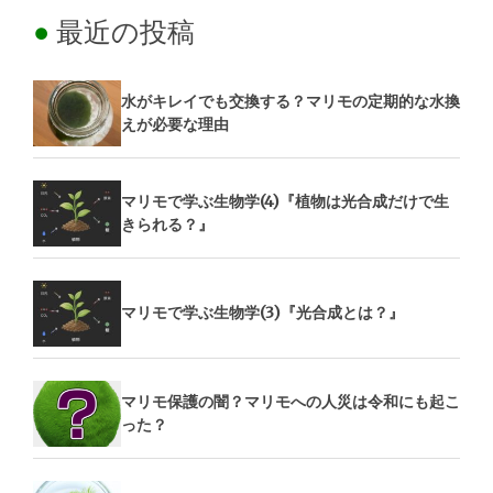
最近の投稿
水がキレイでも交換する？マリモの定期的な水換
えが必要な理由
マリモで学ぶ生物学(4)『植物は光合成だけで生
きられる？』
マリモで学ぶ生物学(3)『光合成とは？』
マリモ保護の闇？マリモへの人災は令和にも起こ
った？