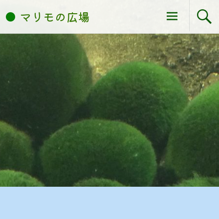
コ
マリモの広場
ン
テ
ン
ツ
へ
ス
キ
ッ
プ