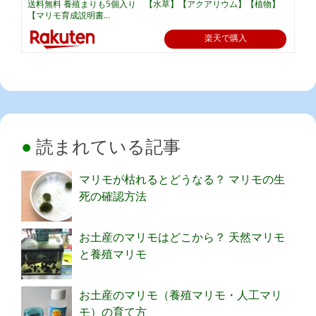
送料無料 養殖まりも5個入り 【水草】【アクアリウム】【植物】
【マリモ育成説明書...
楽天で購入
読まれている記事
マリモが枯れるとどうなる？ マリモの生
死の確認方法
お土産のマリモはどこから？ 天然マリモ
と養殖マリモ
お土産のマリモ（養殖マリモ・人工マリ
モ）の育て方