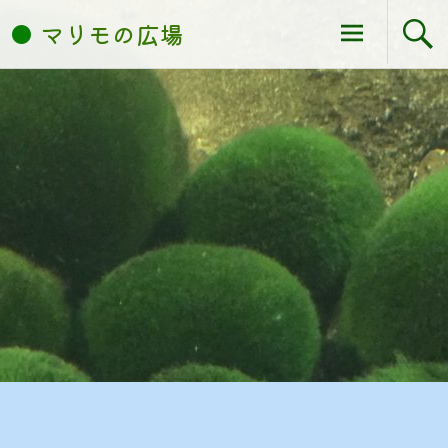
コ
マリモの広場
ン
テ
ン
ツ
へ
ス
キ
ッ
プ