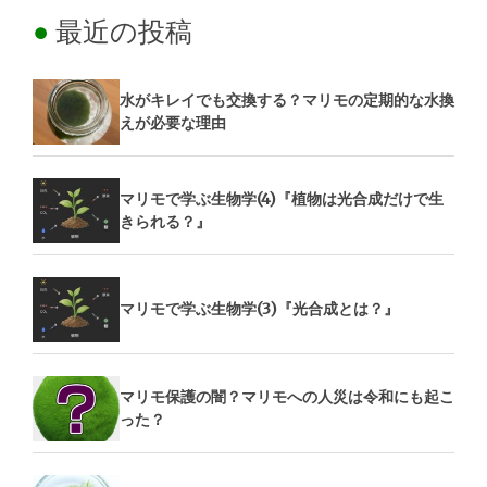
最近の投稿
水がキレイでも交換する？マリモの定期的な水換
えが必要な理由
マリモで学ぶ生物学(4)『植物は光合成だけで生
きられる？』
マリモで学ぶ生物学(3)『光合成とは？』
マリモ保護の闇？マリモへの人災は令和にも起こ
った？