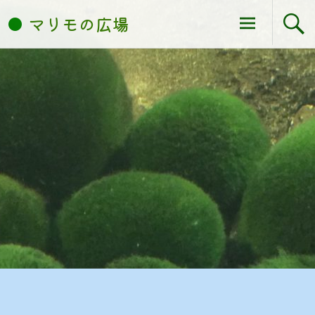
コ
マリモの広場
ン
テ
ン
ツ
へ
ス
キ
ッ
プ