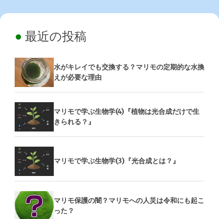
最近の投稿
水がキレイでも交換する？マリモの定期的な水換
えが必要な理由
マリモで学ぶ生物学(4)『植物は光合成だけで生
きられる？』
マリモで学ぶ生物学(3)『光合成とは？』
マリモ保護の闇？マリモへの人災は令和にも起こ
った？