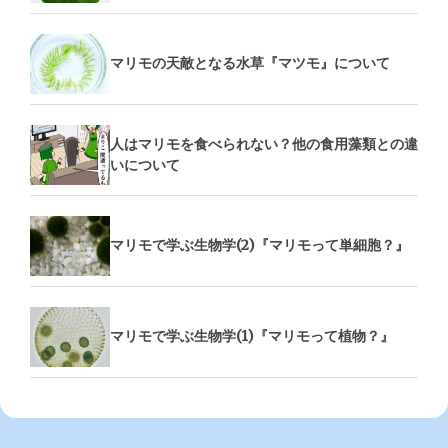
マリモの天敵となる水草『マツモ』について
人はマリモを食べられない？他の食用藻類との違
いについて
マリモで学ぶ生物学(2)『マリモって単細胞？』
マリモで学ぶ生物学(1)『マリモって植物？』