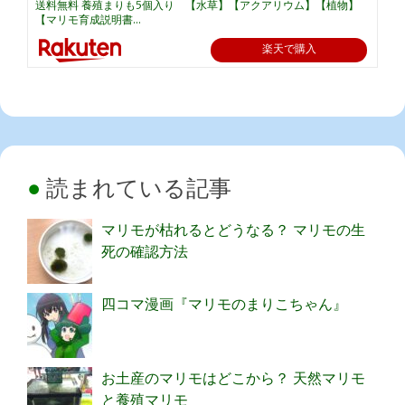
送料無料 養殖まりも5個入り 【水草】【アクアリウム】【植物】
【マリモ育成説明書...
楽天で購入
読まれている記事
マリモが枯れるとどうなる？ マリモの生
死の確認方法
四コマ漫画『マリモのまりこちゃん』
お土産のマリモはどこから？ 天然マリモ
と養殖マリモ