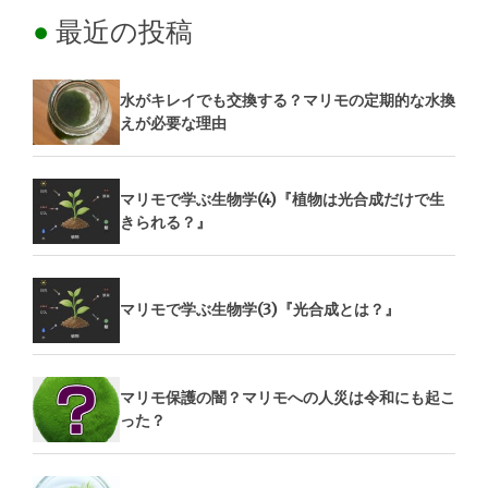
最近の投稿
水がキレイでも交換する？マリモの定期的な水換
えが必要な理由
マリモで学ぶ生物学(4)『植物は光合成だけで生
きられる？』
マリモで学ぶ生物学(3)『光合成とは？』
マリモ保護の闇？マリモへの人災は令和にも起こ
った？