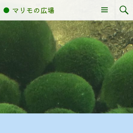
コ
マリモの広場
ン
テ
ン
ツ
へ
ス
キ
ッ
プ