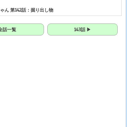
ゃん 第142話：掘り出し物
全話一覧
143話 ▶