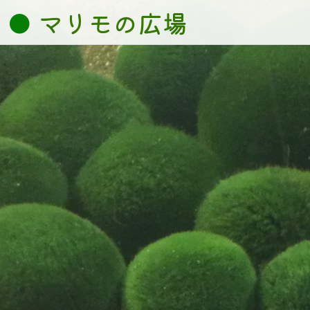
コ
マリモの広場
ン
テ
ン
ツ
へ
ス
キ
ッ
プ