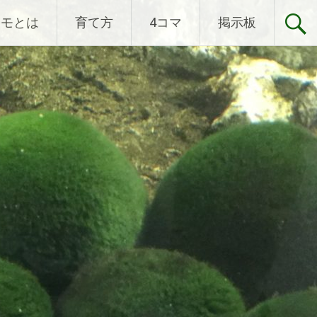
リモとは
育て方
4コマ
掲示板