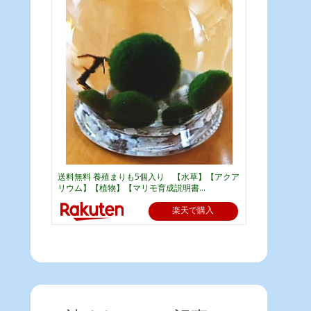
送料無料 養殖まりも5個入り 【水草】【アクア
リウム】【植物】【マリモ育成説明書...
楽天で購入