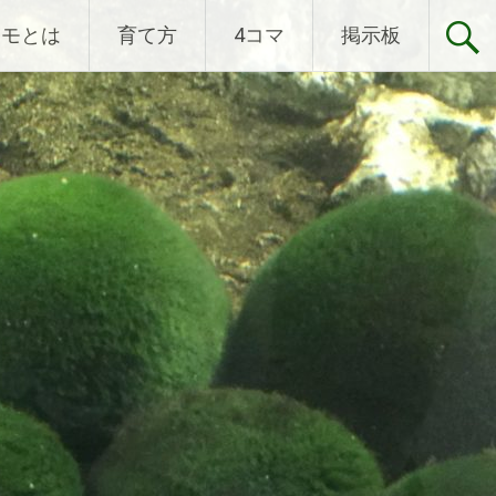
リモとは
育て方
4コマ
掲示板