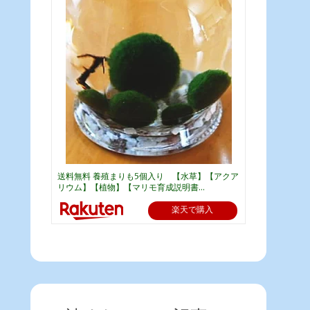
送料無料 養殖まりも5個入り 【水草】【アクア
リウム】【植物】【マリモ育成説明書...
楽天で購入