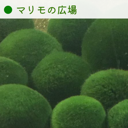
コ
マリモの広場
ン
テ
ン
ツ
へ
ス
キ
ッ
プ