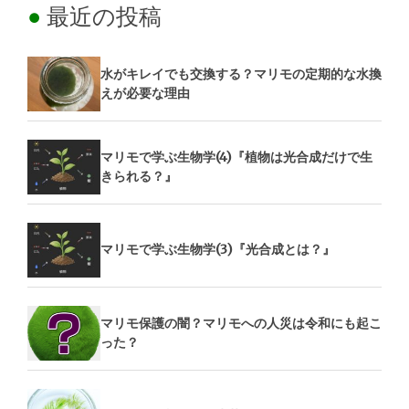
最近の投稿
水がキレイでも交換する？マリモの定期的な水換
えが必要な理由
マリモで学ぶ生物学(4)『植物は光合成だけで生
きられる？』
マリモで学ぶ生物学(3)『光合成とは？』
マリモ保護の闇？マリモへの人災は令和にも起こ
った？