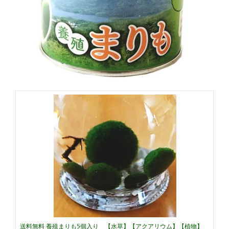
送料無料 養殖まりも5個入り 【水草】【アクアリウム】【植物】