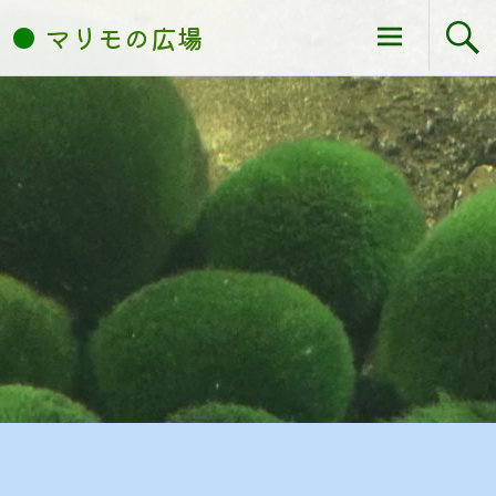
コ
マリモの広場
ン
テ
ン
ツ
へ
ス
キ
ッ
プ