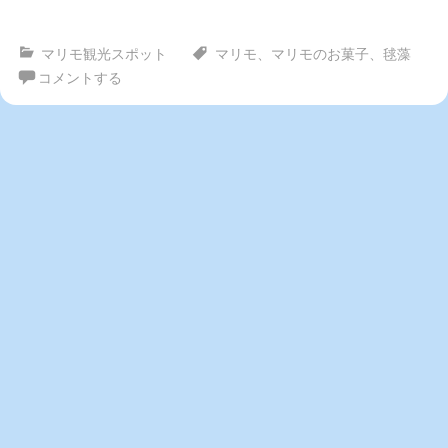
マリモ観光スポット
マリモ
、
マリモのお菓子
、
毬藻
コメントする