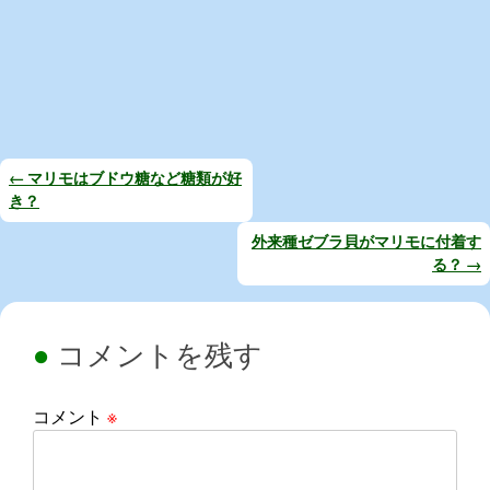
←
マリモはブドウ糖など糖類が好
き？
投
稿
外来種ゼブラ貝がマリモに付着す
る？
→
ナ
ビ
ゲ
コメントを残す
ー
シ
コメント
※
ョ