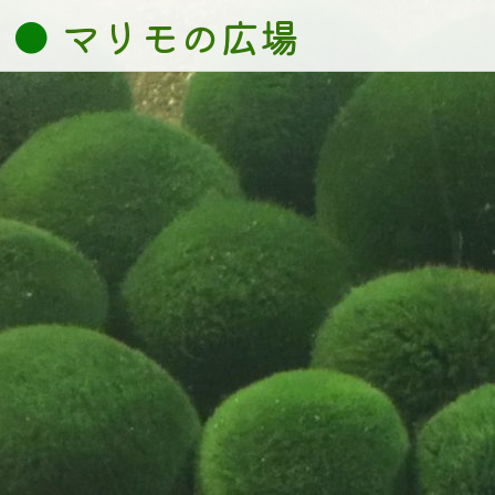
コ
マリモの広場
ン
テ
ン
ツ
へ
ス
キ
ッ
プ