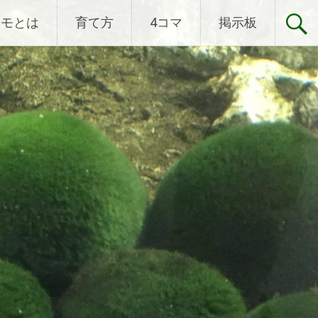
リモとは
育て方
4コマ
掲示板