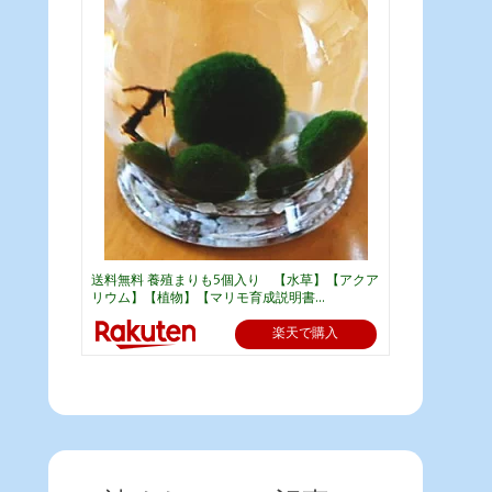
送料無料 養殖まりも5個入り 【水草】【アクア
リウム】【植物】【マリモ育成説明書...
楽天で購入