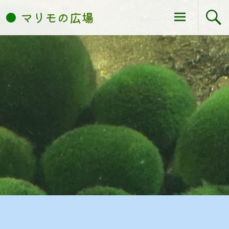
コ
マリモの広場
ン
テ
ン
ツ
へ
ス
キ
ッ
プ