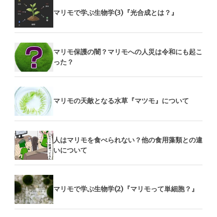
マリモで学ぶ生物学(3)『光合成とは？』
マリモ保護の闇？マリモへの人災は令和にも起こ
った？
マリモの天敵となる水草『マツモ』について
人はマリモを食べられない？他の食用藻類との違
いについて
マリモで学ぶ生物学(2)『マリモって単細胞？』