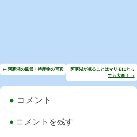
←
阿寒湖の風景・特産物の写真
阿寒湖が凍ることはマリモにとっ
ても大事！
→
投
稿
ナ
コメント
ビ
ゲ
コメントを残す
ー
シ