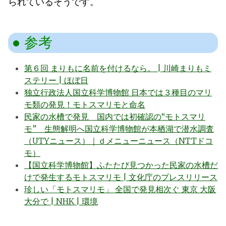
られているそうです。
参考
第６回 まりもに名前を付けるなら。 | 川崎まりもミ
ステリー | ほぼ日
独立行政法人国立科学博物館 日本では３種目のマリ
モ類の発見！モトスマリモと命名
民家の水槽で発見 国内では初確認の“モトスマリ
モ” 生態解明へ国立科学博物館が本栖湖で潜水調査
（UTYニュース）｜ｄメニューニュース（NTTドコ
モ）
【国立科学博物館】ふたたび見つかった民家の水槽だ
けで発生するモトスマリモ | 文化庁のプレスリリース
珍しい「モトスマリモ」 全国で発見相次ぐ 東京 大阪
大分で | NHK | 環境