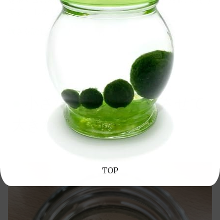
です。 しか […]
続きを読む
マリモの生育
まりも
、
マリモ
、
マリモを育てる
、
毬藻
1件のコメント
小さなマリモを合体させて
大きなマリモを作る
2021/07/12
2021/07/22
TOP