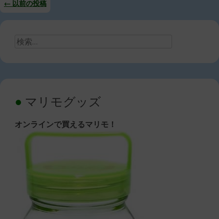
←
以前の投稿
投
稿
検
ナ
索:
ビ
ゲ
ー
マリモグッズ
シ
オンラインで買えるマリモ！
ョ
ン