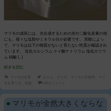
マリモの成長には、光合成するための光や二酸化炭素の他
にも、様々な塩類やミネラル分が必要です。 実験によっ
て、マリモは以下の物質がないと育たない性質が確認され
ています。 塩化カルシウム ケイ酸ナトリウム 塩化カリウ
ム 硝酸 […]
続きを読む
マリモの生育
まりも
、
マリモ
、
マリモの生物学
、
マリ
モを育てる
、
毬藻
4件のコメント
マリモが全然大きくならな