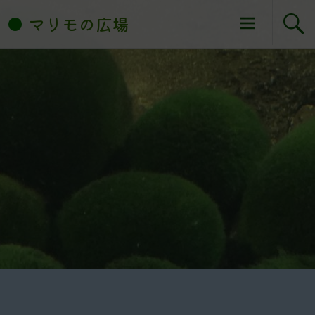
コ
マリモの広場
ン
テ
ン
ツ
へ
ス
キ
ッ
プ