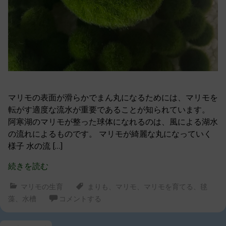
マリモの表面が滑らかでまん丸になるためには、マリモを
転がす適度な流水が重要であることが知られています。
阿寒湖のマリモが整った球体になれるのは、風による湖水
の流れによるものです。 マリモが綺麗な丸になっていく
様子 水の流 […]
続きを読む
マリモの生育
まりも
、
マリモ
、
マリモを育てる
、
毬
藻
、
水槽
コメントする