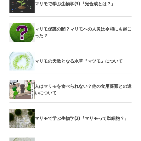
マリモで学ぶ生物学(3)『光合成とは？』
マリモ保護の闇？マリモへの人災は令和にも起こ
った？
マリモの天敵となる水草『マツモ』について
人はマリモを食べられない？他の食用藻類との違
いについて
マリモで学ぶ生物学(2)『マリモって単細胞？』