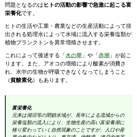
問題となるのは
ヒトの活動の影響で急激に起こる富
栄養化
です。
ヒトの生活や工業・農業などの生産活動によって排
出される処理水によって水域に流入する栄養塩類が
植物プランクトンを異常増殖させます。
これによって後述する「
水の華
」や「
赤潮
」が起こ
ります。また、アオコの増殖により酸素が消費さ
れ、水中の生物が呼吸できなくなってしまうこと
（
貧酸素化
）もあります。
富栄養化
元来は湖沼等の閉鎖水域が、長年による流域からの
栄養塩類の流入により、生物生産の高い富栄養湖に
移り変わっていく自然現象のことですが、人口や産