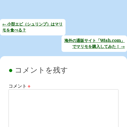
←
小型エビ（シュリンプ）はマリ
モを食べる？
投
稿
海外の通販サイト「Wish.com」
でマリモを購入してみた！
→
ナ
ビ
ゲ
コメントを残す
ー
シ
コメント
※
ョ
ン