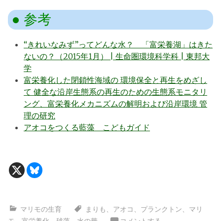
参考
“きれいなみず”ってどんな水？ 「富栄養湖」はきた
ないの？（2015年1月） | 生命圏環境科学科 | 東邦大
学
富栄養化した閉鎖性海域の 環境保全と再生をめざし
て 健全な沿岸生態系の再生のための生態系モニタリ
ング、富栄養化メカニズムの解明および沿岸環境 管
理の研究
アオコをつくる藍藻 こどもガイド
マリモの生育
まりも
、
アオコ
、
プランクトン
、
マリ