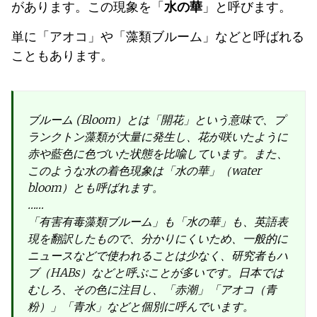
があります。この現象を「
水の華
」と呼びます。
単に「アオコ」や「藻類ブルーム」などと呼ばれる
こともあります。
ブルーム (Bloom）とは「開花」という意味で、プ
ランクトン藻類が大量に発生し、花が咲いたように
赤や藍色に色づいた状態を比喩しています。また、
このような水の着色現象は「水の華」（water
bloom）とも呼ばれます。
……
「有害有毒藻類ブルーム」も「水の華」も、英語表
現を翻訳したもので、分かりにくいため、一般的に
ニュースなどで使われることは少なく、研究者もハ
ブ（HABs）などと呼ぶことが多いです。日本では
むしろ、その色に注目し、「赤潮」「アオコ（青
粉）」「青水」などと個別に呼んでいます。