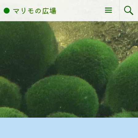
コ
マリモの広場
ン
テ
ン
ツ
へ
ス
キ
ッ
プ