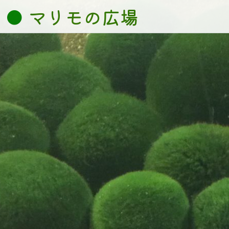
コ
マリモの広場
ン
テ
ン
ツ
へ
ス
キ
ッ
プ