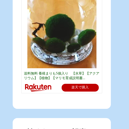
送料無料 養殖まりも5個入り 【水草】【アクア
リウム】【植物】【マリモ育成説明書...
楽天で購入