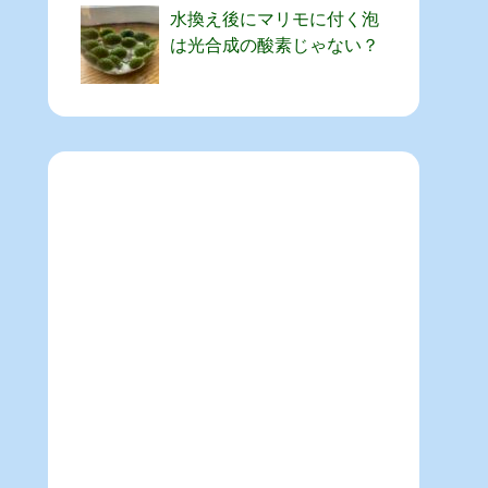
水換え後にマリモに付く泡
は光合成の酸素じゃない？