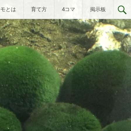
リモとは
育て方
4コマ
掲示板