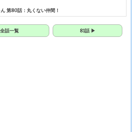
ん 第80話：丸くない仲間！
全話一覧
81話 ▶