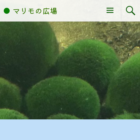
コ
マリモの広場
ン
テ
ン
ツ
へ
ス
キ
ッ
プ