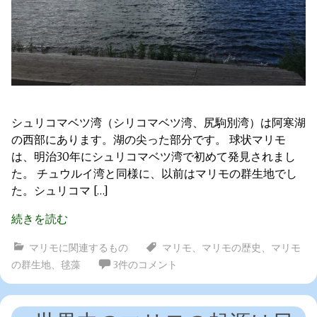
シュリコマベツ湾（シリコマベツ湾、尻駒別湾）は阿寒湖
の西部にあります。湖の尖った部分です。 球状マリモ
は、明治30年にシュリコマベツ湾で初めて発見されまし
た。 チュウルイ湾と同様に、以前はマリモの群生地でし
た。シュリコマ […]
続きを読む
マリモに関連するもの
マリモ
、
マリモの歴史
、
マリモ
の群生地
、
毬藻
3件のコメント