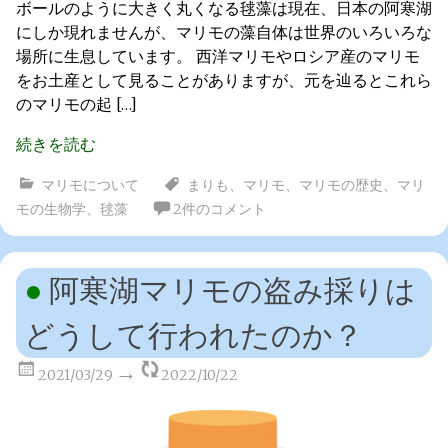
ボールのように大きく丸くなる毬藻は現在、日本の阿寒湖
にしか現れませんが、マリモの藻自体は世界のいろいろな
場所に生息しています。 西洋マリモやロシア産のマリモ
をお土産として見ることがありますが、元を辿るとこれら
のマリモの起 […]
続きを読む
マリモについて
まりも
、
マリモ
、
マリモの歴史
、
マリ
モの生物学
、
毬藻
2件のコメント
阿寒湖マリモの盗み採りは
どうして行われたのか？
2021/03/29
2022/10/22