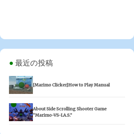
最近の投稿
[Marimo Clicker]How to Play Manual
About Side Scrolling Shooter Game
“Marimo-VS-I.A.S.”