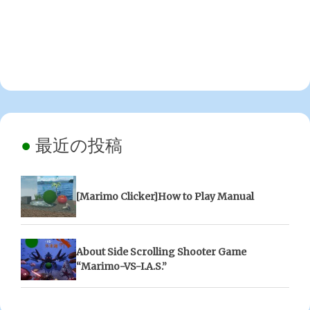
最近の投稿
[Marimo Clicker]How to Play Manual
About Side Scrolling Shooter Game
“Marimo-VS-I.A.S.”