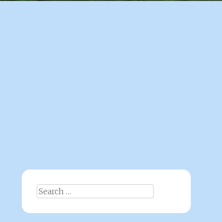
Search
for: