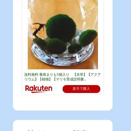
送料無料 養殖まりも5個入り 【水草】【アクア
リウム】【植物】【マリモ育成説明書...
楽天で購入