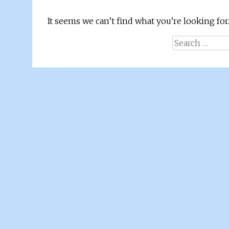
It seems we can’t find what you’re looking for
Search
for: