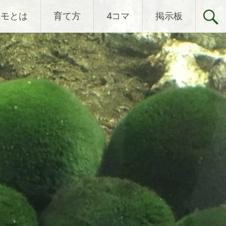
リモとは
育て方
4コマ
掲示板