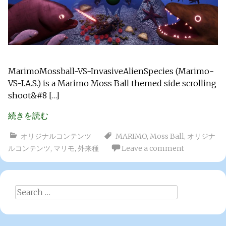
MarimoMossball-VS-InvasiveAlienSpecies (Marimo-
VS-I.A.S.) is a Marimo Moss Ball themed side scrolling
shoot&#8 […]
続きを読む
オリジナルコンテンツ
MARIMO
,
Moss Ball
,
オリジナ
ルコンテンツ
,
マリモ
,
外来種
Leave a comment
Search
for: