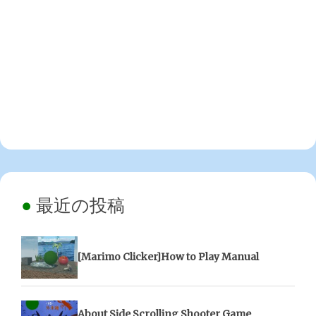
最近の投稿
[Marimo Clicker]How to Play Manual
About Side Scrolling Shooter Game