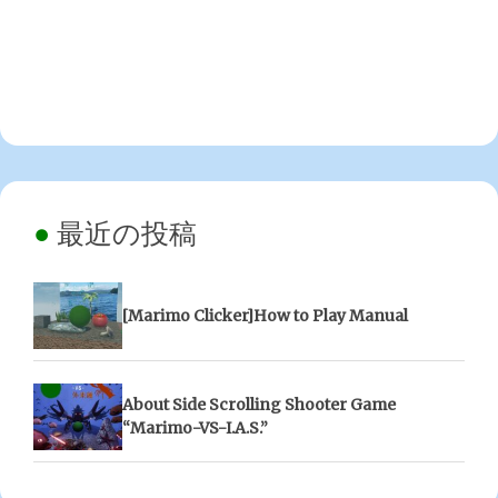
最近の投稿
[Marimo Clicker]How to Play Manual
About Side Scrolling Shooter Game
“Marimo-VS-I.A.S.”