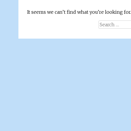
It seems we can’t find what you’re looking for
Search
for: