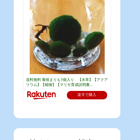
送料無料 養殖まりも5個入り 【水草】【アクア
リウム】【植物】【マリモ育成説明書...
楽天で購入