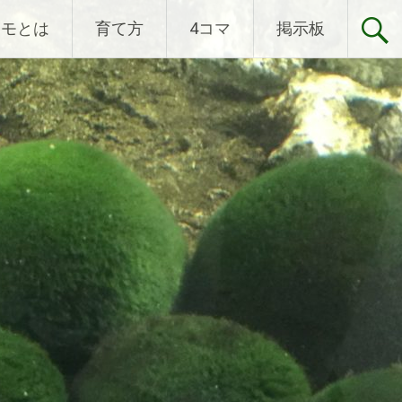
リモとは
育て方
4コマ
掲示板