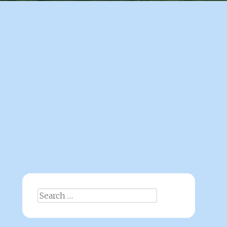
Search
for: