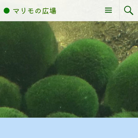
コ
マリモの広場
ン
テ
ン
ツ
へ
ス
キ
ッ
プ