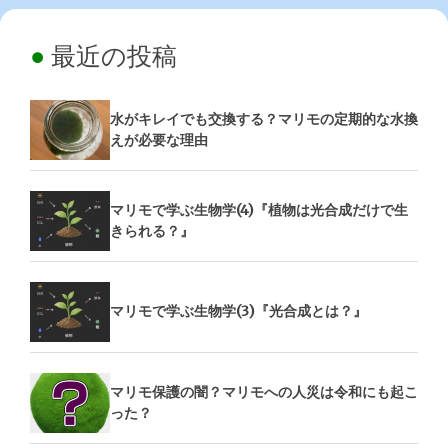
最近の投稿
水がキレイでも交換する？マリモの定期的な水換
えが必要な理由
マリモで学ぶ生物学(4)『植物は光合成だけで生
きられる？』
マリモで学ぶ生物学(3)『光合成とは？』
マリモ保護の闇？マリモへの人災は令和にも起こ
った？