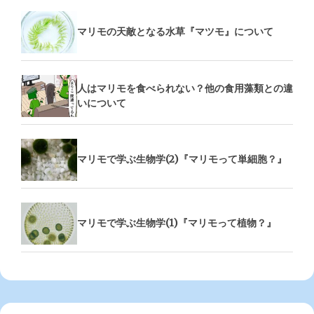
マリモの天敵となる水草『マツモ』について
人はマリモを食べられない？他の食用藻類との違
いについて
マリモで学ぶ生物学(2)『マリモって単細胞？』
マリモで学ぶ生物学(1)『マリモって植物？』