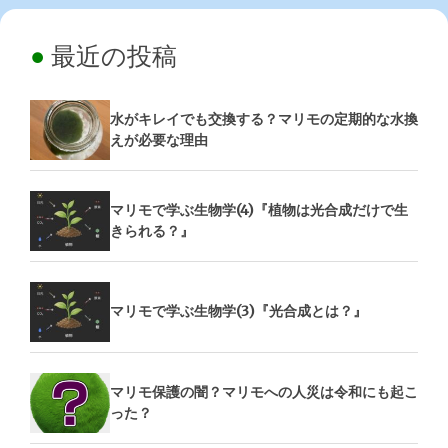
最近の投稿
水がキレイでも交換する？マリモの定期的な水換
えが必要な理由
マリモで学ぶ生物学(4)『植物は光合成だけで生
きられる？』
マリモで学ぶ生物学(3)『光合成とは？』
マリモ保護の闇？マリモへの人災は令和にも起こ
った？