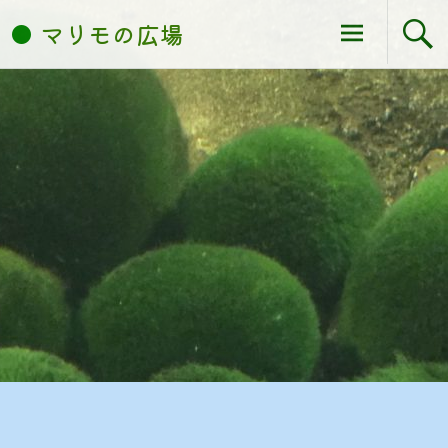
コ
マリモの広場
ン
テ
ン
ツ
へ
ス
キ
ッ
プ