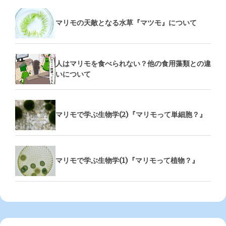
マリモの天敵となる水草『マツモ』について
人はマリモを食べられない？他の食用藻類との違
いについて
マリモで学ぶ生物学(2)『マリモって単細胞？』
マリモで学ぶ生物学(1)『マリモって植物？』