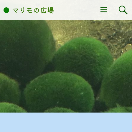
コ
マリモの広場
ン
テ
ン
ツ
へ
ス
キ
ッ
プ