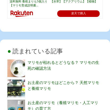
送料無料 養殖まりも5個入り 【水草】【アクアリウム】【植物】
【マリモ育成説明書...
楽天で購入
読まれている記事
マリモが枯れるとどうなる？ マリモの生
死の確認方法
お土産のマリモはどこから？ 天然マリモ
と養殖マリモ
お土産のマリモ（養殖マリモ・人工マリ
モ）の育て方