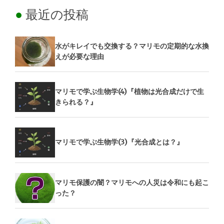
最近の投稿
水がキレイでも交換する？マリモの定期的な水換
えが必要な理由
マリモで学ぶ生物学(4)『植物は光合成だけで生
きられる？』
マリモで学ぶ生物学(3)『光合成とは？』
マリモ保護の闇？マリモへの人災は令和にも起こ
った？