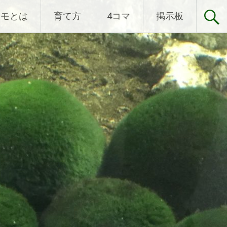
リモとは
育て方
4コマ
掲示板