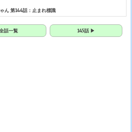
ゃん 第144話：止まれ標識
全話一覧
145話 ▶