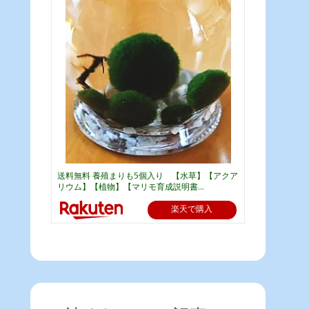
送料無料 養殖まりも5個入り 【水草】【アクア
リウム】【植物】【マリモ育成説明書...
楽天で購入