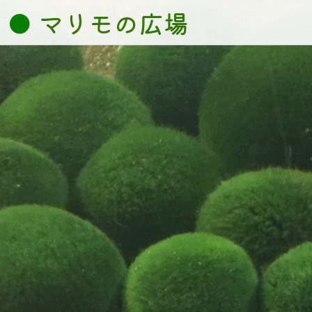
コ
マリモの広場
ン
テ
ン
ツ
へ
ス
キ
ッ
プ